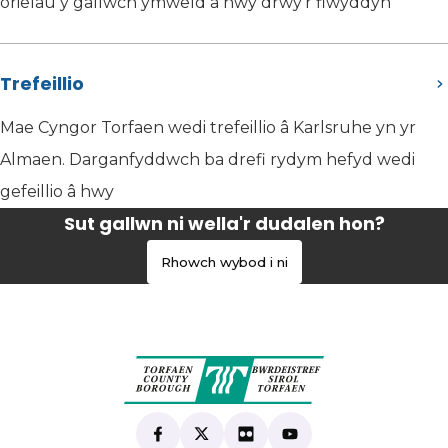
orielau y gallwch ymweld â hwy drwy'r flwyddyn
Trefeillio
Mae Cyngor Torfaen wedi trefeillio â Karlsruhe yn yr
Almaen. Darganfyddwch ba drefi rydym hefyd wedi
gefeillio â hwy
Sut gallwn ni wella'r dudalen hon?
Rhowch wybod i ni
Find us on Facebook
(yn agor mewn tab newydd)
Follow us on X
(yn agor mewn tab newydd)
View our Flickr
(yn agor mewn tab newyd
Subscribe to our Yo
(yn agor mewn tab 