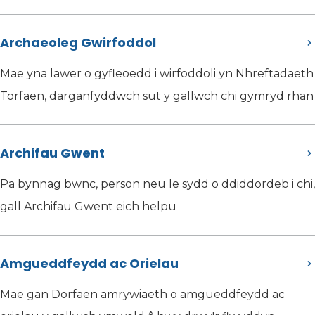
Archaeoleg Gwirfoddol
Mae yna lawer o gyfleoedd i wirfoddoli yn Nhreftadaeth
Torfaen, darganfyddwch sut y gallwch chi gymryd rhan
Archifau Gwent
Pa bynnag bwnc, person neu le sydd o ddiddordeb i chi,
gall Archifau Gwent eich helpu
Amgueddfeydd ac Orielau
Mae gan Dorfaen amrywiaeth o amgueddfeydd ac