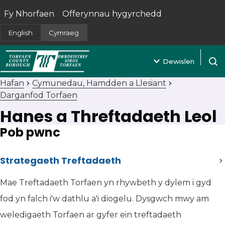
Fy Nhorfaen
Offerynnau hygyrchedd
(yn agor mewn tab newydd)
English
Cymraeg
Dewislen
Agor 
Hafan
Cymunedau, Hamdden a Llesiant
Darganfod Torfaen
Hanes a Threftadaeth Leol
Pob pwnc
Strategaeth Treftadaeth
Mae Treftadaeth Torfaen yn rhywbeth y dylem i gyd
fod yn falch i'w dathlu a'i diogelu. Dysgwch mwy am
weledigaeth Torfaen ar gyfer ein treftadaeth