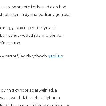
nnu at y pennaeth i ddweud eich bod
 plentyn a'i dynnu oddi ar y gofrestr.
iant gytuno i'r penderfyniad i
erbyn cyfarwyddyd i dynnu plentyn
ni'n cytuno.
 y cartref, lawrlwythwch
ganllaw
d)
 gynnig cyngor ac arweiniad, a
ys gweithdai, talebau llyfrau a
 Fodd bynnag, cyfrifoldeb y rhieni yw