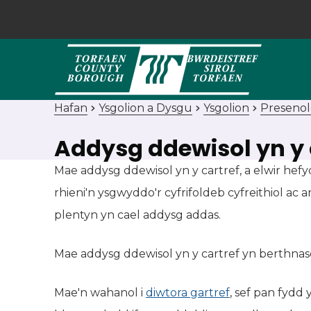
Hafan
Ysgolion a Dysgu
Ysgolion
Presenol
Addysg ddewisol yn y 
Mae addysg ddewisol yn y cartref, a elwir hef
rhieni'n ysgwyddo'r cyfrifoldeb cyfreithiol ac 
plentyn yn cael addysg addas.
Mae addysg ddewisol yn y cartref yn berthnasol
Mae'n wahanol i
diwtora gartref
, sef pan fydd