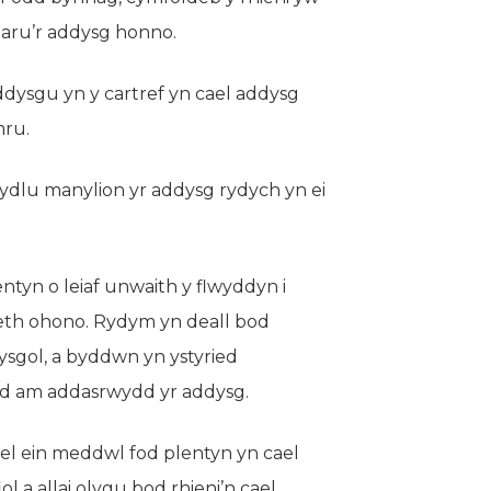
rparu’r addysg honno.
addysgu yn y cartref yn cael addysg
mru.
dlu manylion yr addysg rydych yn ei
tyn o leiaf unwaith y flwyddyn i
aeth ohono. Rydym yn deall bod
ysgol, a byddwn yn ystyried
ad am addasrwydd yr addysg.
el ein meddwl fod plentyn yn cael
l a allai olygu bod rhieni’n cael