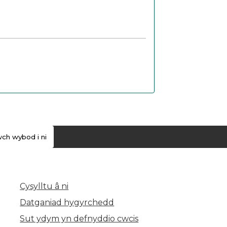
ch wybod i ni
Cysylltu â ni
(yn agor mewn tab newydd)
Datganiad hygyrchedd
Sut ydym yn defnyddio cwcis