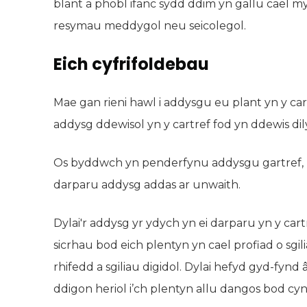
blant a phobl ifanc sydd ddim yn gallu cael m
resymau meddygol neu seicolegol.
Eich cyfrifoldebau
Mae gan rieni hawl i addysgu eu plant yn y ca
addysg ddewisol yn y cartref fod yn ddewis dil
Os byddwch yn penderfynu addysgu gartref, rha
darparu addysg addas ar unwaith.
Dylai'r addysg yr ydych yn ei darparu yn y cart
sicrhau bod eich plentyn yn cael profiad o sgi
rhifedd a sgiliau digidol. Dylai hefyd gyd-fynd â
ddigon heriol i’ch plentyn allu dangos bod cy