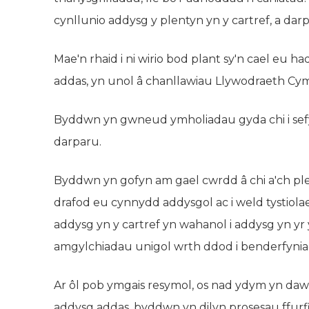
cynllunio addysg y plentyn yn y cartref, a da
Mae'n rhaid i ni wirio bod plant sy'n cael eu h
addas, yn unol â chanllawiau Llywodraeth Cy
Byddwn yn gwneud ymholiadau gyda chi i sefy
darparu.
Byddwn yn gofyn am gael cwrdd â chi a'ch plen
drafod eu cynnydd addysgol ac i weld tystiol
addysg yn y cartref yn wahanol i addysg yn yr 
amgylchiadau unigol wrth ddod i benderfyni
Ar ôl pob ymgais resymol, os nad ydym yn daw
addysg addas, byddwn yn dilyn prosesau ffurfio