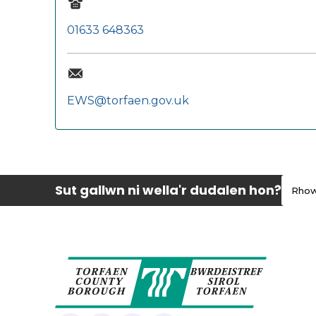
01633 648363
EWS@torfaen.gov.uk
Sut gallwn ni wella'r dudalen hon?
Rhow