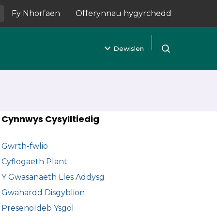
Fy Nhorfaen
Offerynnau hygyrchedd
(yn agor mewn tab newydd)
Dewislen
Agor chwilio
Cynnwys Cysylltiedig
Gwrth-fwlio
Cyflogaeth Plant
Y Gwasanaeth Lles Addysg
Gwahardd Disgyblion
Presenoldeb Ysgol