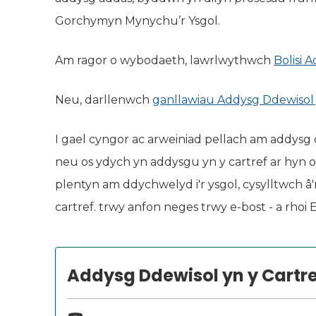
Gorchymyn Mynychu’r Ysgol.
Am ragor o wybodaeth, lawrlwythwch
Bolisi 
Neu, darllenwch
ganllawiau Addysg Ddewisol
I gael cyngor ac arweiniad pellach am addysg 
neu os ydych yn addysgu yn y cartref ar hyn o
plentyn am ddychwelyd i'r ysgol, cysylltwch 
cartref. trwy anfon neges trwy e-bost - a rhoi 
Addysg Ddewisol yn y Cartre