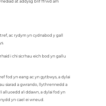
ynediad at addysg brif ffrwd am
rtref, ac rydym yn cydnabod y gall
ys.
id i chi sicrhau eich bod yn gallu
ref fod yn eang ac yn gytbwys, a dylai
liau siarad a gwrando, llythrennedd a
'i alluoedd a'i ddawn, a dylai fod yn
nnydd yn cael ei wneud.