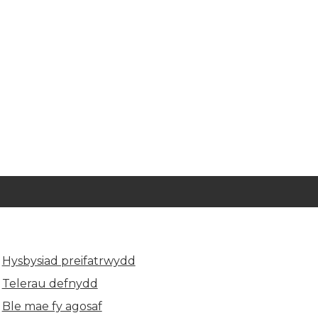
Hysbysiad preifatrwydd
Telerau defnydd
Ble mae fy agosaf
(yn agor mewn tab newydd)