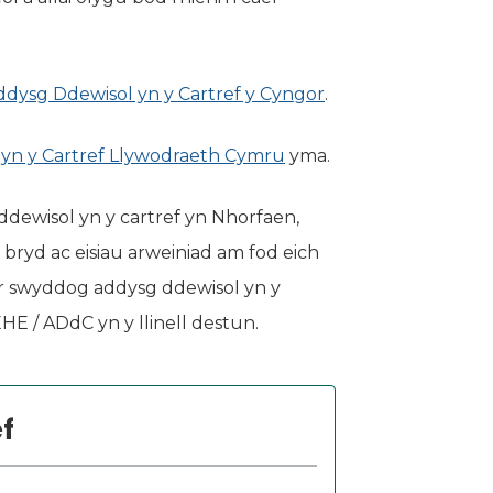
Addysg Ddewisol yn y Cartref y Cyngor
(yn agor mewn ta
.
 yn y Cartref Llywodraeth Cymru
(yn agor mewn tab ne
yma.
ddewisol yn y cartref yn Nhorfaen,
 bryd ac eisiau arweiniad am fod eich
â'r swyddog addysg ddewisol yn y
EHE / ADdC yn y llinell destun.
f