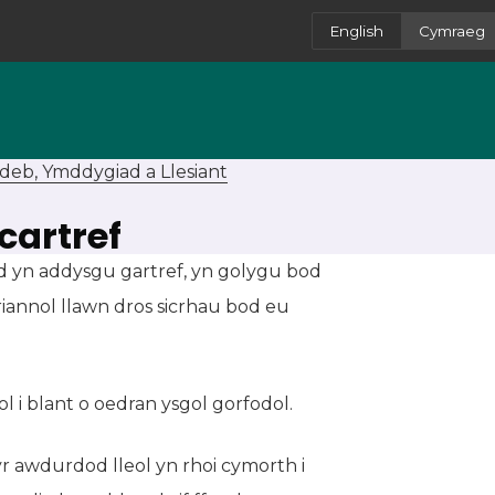
English
Cymraeg
deb, Ymddygiad a Llesiant
cartref
yd yn addysgu gartref, yn golygu bod
ariannol llawn dros sicrhau bod eu
 i blant o oedran ysgol gorfodol.
 yr awdurdod lleol yn rhoi cymorth i