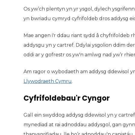
Os yw’ch plentyn yn yr ysgol, dylech ysgrife
yn bwriadu cymryd cyfrifoldeb dros addysg eich
Mae angen i'r ddau riant sydd â chyfrifoldeb rh
addysgu yn y cartref. Ddylai ysgolion ddim d
oddi ar y gofrestr os yw'n amlwg nad yw’r rhie
Am ragor o wybodaeth am addysg ddewisol yn
Llywodraeth Cymru
(yn agor mewn tab newyd
.
Cyfrifoldebau'r Cyngor
Gall ein swyddog addysg ddewisol yn y cartref
mynediad at rai adnoddau addysgol, gan gynnw
thanysgrifiadau, lle bo’r adnoddau'n caniatáu.