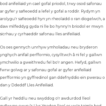
bod anifeiliaid yn cael gofal priodol, trwy osod safonau
ar gyfer y safleoedd a lefel y gofal a roddir. Rydym yn
arolygu'r safleoedd hyn yn rheolaidd o ran diogelwch, a
daw milfeddyg gyda ni lle bo hynny'n briodol er mwyn
sicrhau y cyrhaeddir safonau lles anifeiliaid.
Os oes gennych unrhyw ymholiadau neu bryderon
ynghych anifail perfformio, cysylltwch â ni fel y gallwn
ymchwilio a gweithredu fel bo'r angen. Hefyd, gallwn
fwrw golwg ar y safonau gofal ar gyfer anifeiliaid
perfformio yn gyffredinol gan ddefnyddio ein pwerau o
dan y Ddeddf Lles Anifeiliaid.
Gall yr heddlu neu swyddog o'r awdurdod lleol
gyflwyno cwyn i'r Llys Ynadon lleol os yw'n teimlo bod