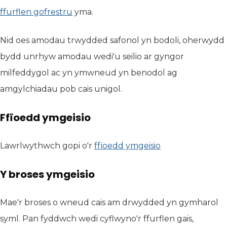
ffurflen gofrestru
(yn agor mewn tab newydd)
yma.
Nid oes amodau trwydded safonol yn bodoli, oherwydd
bydd unrhyw amodau wedi'u seilio ar gyngor
milfeddygol ac yn ymwneud yn benodol ag
amgylchiadau pob cais unigol.
Ffïoedd ymgeisio
Lawrlwythwch gopi o'r
ffïoedd ymgeisio
Y broses ymgeisio
Mae'r broses o wneud cais am drwydded yn gymharol
syml. Pan fyddwch wedi cyflwyno'r ffurflen gais,