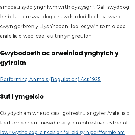
amodau sydd ynghlwm wrth dystysgrif. Gall swyddog
heddlu neu swyddog o'r awdurdod lleol gyflwyno
cwyn gerbron y Llys Ynadon lleol os yw'n teimlo bod
anifeiliaid wedi cael eu trin yn greulon.
Gwybodaeth ac arweiniad ynghylch y
gyfraith
Performing Animals (Regulation) Act 1925
(yn agor mew
Sut i ymgeisio
Os ydych am wneud cais i gofrestru ar gyfer Anifeiliaid
Perfformio neu i newid manylion cofrestriad cyfredol,
lawrlwytho copi o'r cais anifeiliaid sy'n perfformio am