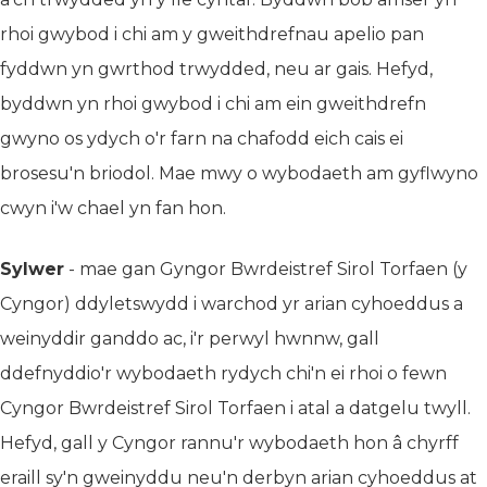
rhoi gwybod i chi am y gweithdrefnau apelio pan
fyddwn yn gwrthod trwydded, neu ar gais. Hefyd,
byddwn yn rhoi gwybod i chi am ein gweithdrefn
gwyno os ydych o'r farn na chafodd eich cais ei
brosesu'n briodol. Mae mwy o wybodaeth am gyflwyno
cwyn i'w chael yn fan hon.
Sylwer
- mae gan Gyngor Bwrdeistref Sirol Torfaen (y
Cyngor) ddyletswydd i warchod yr arian cyhoeddus a
weinyddir ganddo ac, i'r perwyl hwnnw, gall
ddefnyddio'r wybodaeth rydych chi'n ei rhoi o fewn
Cyngor Bwrdeistref Sirol Torfaen i atal a datgelu twyll.
Hefyd, gall y Cyngor rannu'r wybodaeth hon â chyrff
eraill sy'n gweinyddu neu'n derbyn arian cyhoeddus at