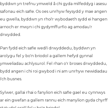
byddwn yn trefnu ymweld â chi gyda milfeddyg i asesu
safonau eich safle. Os oes unrhyw feysydd y mae angen
eu gwella, byddwn yn rhoi'r wybodaeth sydd ei hangen
arnoch er mwyn i chi gydymffurfio ag amodau'r
drwydded.
Pan fydd eich safle wedi'i drwyddedu, byddwn yn
arolygu fel y bo'n briodol a gallem hefyd gynnal
ymweliadau achlysurol. Fel rhan o'r broses drwyddedu,
bydd angen i chi roi gwybod i ni am unrhyw newidiadau
i'ch busnes.
Sylwer, gallai rhai o fanylion eich safle gael eu cynnwys
ar ein gwefan a gallem rannu eich manylion gyda chyrff
statudol eraill fel y bo'n briodol.