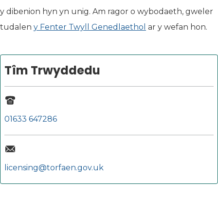
y dibenion hyn yn unig. Am ragor o wybodaeth, gweler
tudalen
y Fenter Twyll Genedlaethol
ar y wefan hon.
Tîm Trwyddedu
01633 647286
licensing@torfaen.gov.uk