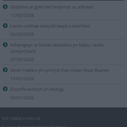
Glasbrint ar gyfer twf hirdymor ac adfywio
12/03/2026
Lansio canllaw newydd bwyd a diod lleol
04/03/2026
Arbenigwyr ar fusnes darbodus yn helpu i wella
cynhyrchiant
27/02/2026
Seren Traitors yn cymryd rhan mewn Expo Busnes
17/02/2026
Distyllfa arobryn yn ehangu
29/01/2026
SUT I DDOD O HYD I NI
Cyngor Bwrdeistref Sirol Torfaen