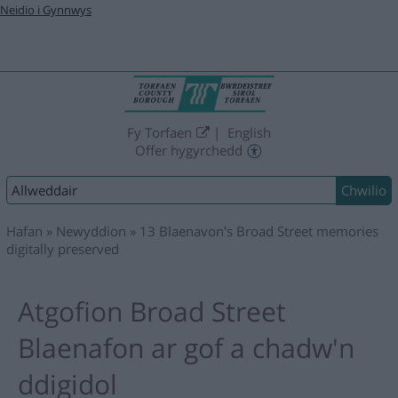
Neidio i Gynnwys
Fy Torfaen
English
Offer hygyrchedd
Chwilio:
Hafan
Newyddion
13 Blaenavon's Broad Street memories
digitally preserved
Atgofion Broad Street
Blaenafon ar gof a chadw'n
ddigidol