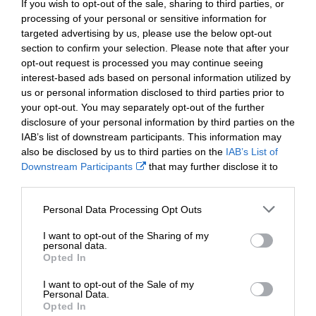
If you wish to opt-out of the sale, sharing to third parties, or
processing of your personal or sensitive information for
Dywedodd Gareth Davies, Cadeirydd Partneriaeth Rhaglen
targeted advertising by us, please use the below opt-out
Treftadaeth Treflun Blaenafon: “Mae'n wych gweld yr
section to confirm your selection. Please note that after your
arddangosfa ddigidol hon, a chyfle i drigolion ac ymwelwyr
opt-out request is processed you may continue seeing
fwynhau ffrwyth barhaol a chwbl briodol y Rhaglen
interest-based ads based on personal information utilized by
Treftadaeth Treflun.
us or personal information disclosed to third parties prior to
your opt-out. You may separately opt-out of the further
Meddai Andrew White, Cyfarwyddwr Cronfa Dreftadaeth y
disclosure of your personal information by third parties on the
Loteri Genedlaethol yng Nghymru: “Mae'r tapestri unigryw
IAB’s list of downstream participants. This information may
hwn yn ddarn hyfryd sy’n ffordd wych o adrodd stori’n
also be disclosed by us to third parties on the
IAB’s List of
weledol. Mae'n dathlu treftadaeth a gwir ysbryd
Downstream Participants
that may further disclose it to
cymunedol Broad Street ac mae'n deyrnged wych a fydd
other third parties.
yn hybu ymdeimlad o falchder yn y lle am flynyddoedd i
ddod. Diolch i chwaraewyr y Loteri Genedlaethol, rydym
Personal Data Processing Opt Outs
yn falch iawn o gefnogi Rhaglen Treftadaeth Treflun
Blaenafon”
I want to opt-out of the Sharing of my
personal data.
Opted In
Bydd yr arddangosfa yn ddigwyddiad parhaol yng
Nghanolfan Treftadaeth y Byd Blaenafon a bydd ar agor i'r
I want to opt-out of the Sale of my
cyhoedd o ddydd Mawrth 19 Mawrth.
Personal Data.
Opted In