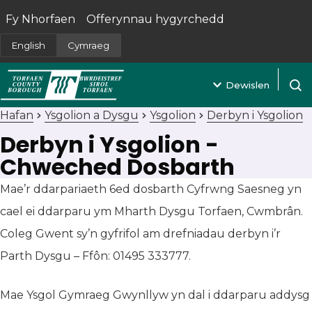
Fy Nhorfaen
Offerynnau hygyrchedd
(yn agor mewn tab newydd)
English
Cymraeg
Dewislen
Agor 
Hafan
Ysgolion a Dysgu
Ysgolion
Derbyn i Ysgolion
Derbyn i Ysgolion -
Chweched Dosbarth
Mae’r ddarpariaeth 6ed dosbarth Cyfrwng Saesneg yn
cael ei ddarparu ym Mharth Dysgu Torfaen, Cwmbrân.
Coleg Gwent sy’n gyfrifol am drefniadau derbyn i’r
Parth Dysgu – Ffôn: 01495 333777.
Mae Ysgol Gymraeg Gwynllyw yn dal i ddarparu addysg