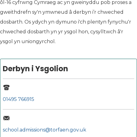
ôl-16 cyfrwng Cymraeg ac yn gweinyddu pob proses a
gweithdrefn sy'n ymwneud â derbyn i’r chweched
dosbarth. Os ydych yn dymuno i'ch plentyn fynychu'r
chweched dosbarth yn yr ysgol hon, cysylltwch â'r
ysgol yn uniongyrchol.
Derbyn i Ysgolion
01495 766915
school.admissions@torfaen.gov.uk