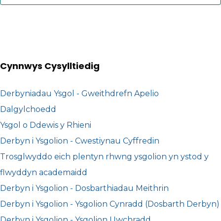
Cynnwys Cysylltiedig
Derbyniadau Ysgol - Gweithdrefn Apelio
Dalgylchoedd
Ysgol o Ddewis y Rhieni
Derbyn i Ysgolion - Cwestiynau Cyffredin
Trosglwyddo eich plentyn rhwng ysgolion yn ystod y
flwyddyn academaidd
Derbyn i Ysgolion - Dosbarthiadau Meithrin
Derbyn i Ysgolion - Ysgolion Cynradd (Dosbarth Derbyn)
Derbyn i Ysgolion - Ysgolion Uwchradd