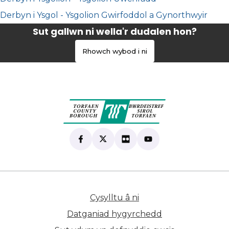
Derbyn i Ysgol - Ysgolion Gwirfoddol a Gynorthwyir
Sut gallwn ni wella'r dudalen hon?
Rhowch wybod i ni
Find us on Facebook
(yn agor mewn tab newydd)
Follow us on X
(yn agor mewn tab newydd)
View our Flickr
(yn agor mewn tab newyd
Subscribe to our Yo
(yn agor mewn tab 
Cysylltu â ni
(yn agor mewn tab n
Datganiad hygyrchedd