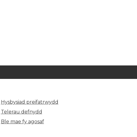
Hysbysiad preifatrwydd
Telerau defnydd
Ble mae fy agosaf
(yn agor mewn tab newydd)