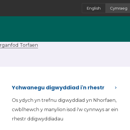
English
Cymraeg
rganfod Torfaen
Ychwanegu digwyddiad i'n rhestr
Os ydych yn trefnu digwyddiad yn Nhorfaen,
cwblhewch y manylion isod i'w cynnwys ar ein
rhestr ddigwyddiadau