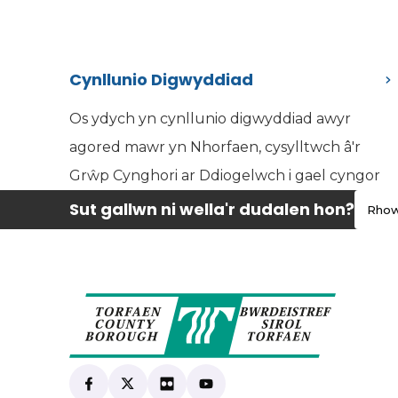
Cynllunio Digwyddiad
Os ydych yn cynllunio digwyddiad awyr
agored mawr yn Nhorfaen, cysylltwch â'r
Grŵp Cynghori ar Ddiogelwch i gael cyngor
Sut gallwn ni wella'r dudalen hon?
Rhow
Find us on Facebook
(yn agor mewn tab newydd)
Follow us on X
(yn agor mewn tab newydd)
View our Flickr
(yn agor mewn tab newydd)
Subscribe to our YouTube
(yn agor mewn tab newydd)