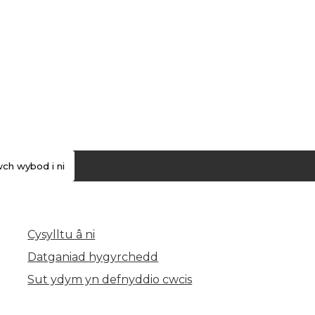
ch wybod i ni
Cysylltu â ni
(yn agor mewn tab newydd)
Datganiad hygyrchedd
Sut ydym yn defnyddio cwcis