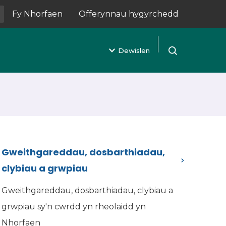
Fy Nhorfaen
Offerynnau hygyrchedd
(yn agor mewn tab newydd)
Dewislen
Agor chwilio
Gweithgareddau, dosbarthiadau,
clybiau a grwpiau
Gweithgareddau, dosbarthiadau, clybiau a
grwpiau sy'n cwrdd yn rheolaidd yn
Nhorfaen