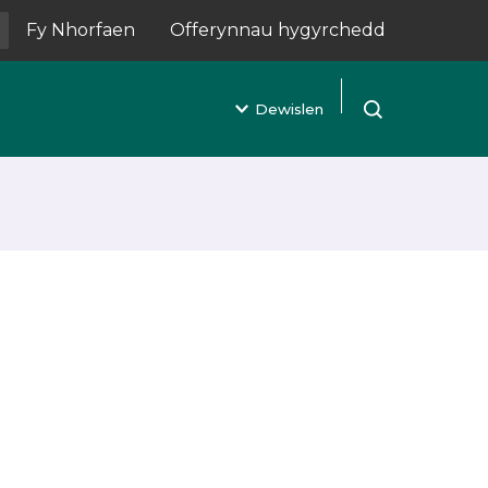
Fy Nhorfaen
Offerynnau hygyrchedd
(yn agor mewn tab newydd)
Dewislen
Agor chwilio