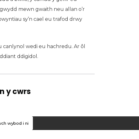
n digwydd mewn gwaith neu allan o’r
pwyntiau sy’n cael eu trafod drwy
iau canlynol wedi eu hachredu. Ar ôl
diant ddigidol.
n y cwrs
ch wybod i ni