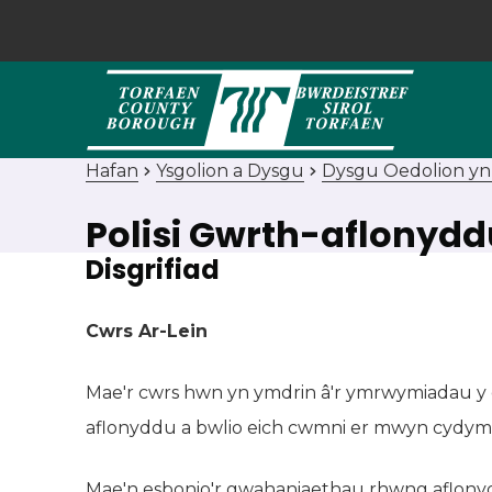
Hafan
Ysgolion a Dysgu
Dysgu Oedolion y
Polisi Gwrth-aflonydd
Disgrifiad
Cwrs Ar-Lein
Mae'r cwrs hwn yn ymdrin â'r ymrwymiadau y d
aflonyddu a bwlio eich cwmni er mwyn cydymff
Mae'n esbonio'r gwahaniaethau rhwng aflonydd