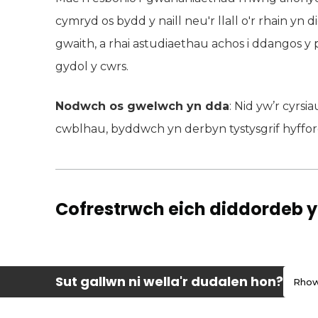
cymryd os bydd y naill neu'r llall o'r rhain y
gwaith, a rhai astudiaethau achos i ddangos y 
gydol y cwrs.
Nodwch os gwelwch yn dda
: Nid yw’r cyrs
cwblhau, byddwch yn derbyn tystysgrif hyfford
Cofrestrwch eich diddordeb y
Sut gallwn ni wella'r dudalen hon?
Rhow