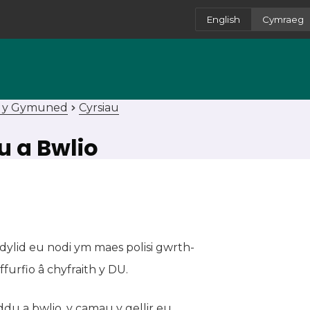
English
Cymraeg
n y Gymuned
Cyrsiau
u a Bwlio
ylid eu nodi ym maes polisi gwrth-
urfio â chyfraith y DU.
u a bwlio, y camau y gellir eu