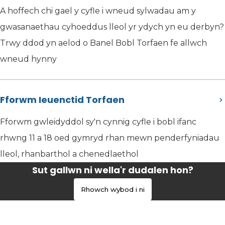
A hoffech chi gael y cyfle i wneud sylwadau am y
gwasanaethau cyhoeddus lleol yr ydych yn eu derbyn?
Trwy ddod yn aelod o Banel Bobl Torfaen fe allwch
wneud hynny
Fforwm Ieuenctid Torfaen
Fforwm gwleidyddol sy'n cynnig cyfle i bobl ifanc
rhwng 11 a 18 oed gymryd rhan mewn penderfyniadau
lleol, rhanbarthol a chenedlaethol
Sut gallwn ni wella'r dudalen hon?
Rhowch wybod i ni