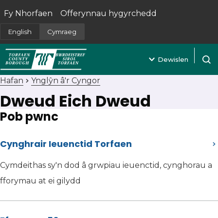
Fy Nhorfaen
Offerynnau hygyrchedd
(yn agor mewn tab newydd)
English
Cymraeg
Dewislen
Agor 
Hafan
Ynglŷn â'r Cyngor
Dweud Eich Dweud
Pob pwnc
Cynghrair Ieuenctid Torfaen
Cymdeithas sy'n dod â grwpiau ieuenctid, cynghorau a
fforymau at ei gilydd