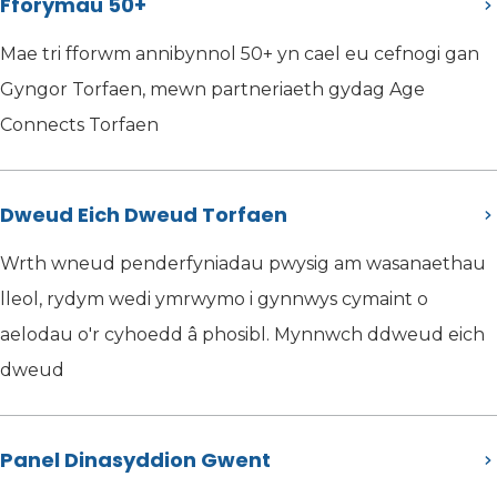
Fforymau 50+
Mae tri fforwm annibynnol 50+ yn cael eu cefnogi gan
Gyngor Torfaen, mewn partneriaeth gydag Age
Connects Torfaen
Dweud Eich Dweud Torfaen
Wrth wneud penderfyniadau pwysig am wasanaethau
lleol, rydym wedi ymrwymo i gynnwys cymaint o
aelodau o'r cyhoedd â phosibl. Mynnwch ddweud eich
dweud
Panel Dinasyddion Gwent