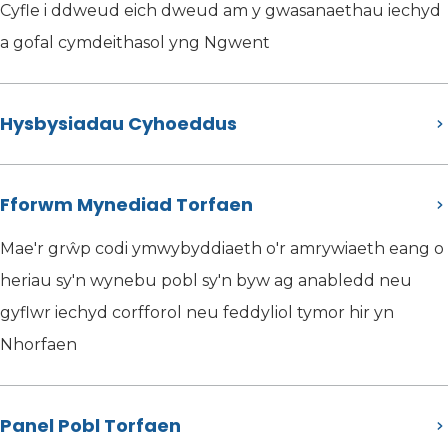
Cyfle i ddweud eich dweud am y gwasanaethau iechyd
a gofal cymdeithasol yng Ngwent
Hysbysiadau Cyhoeddus
Fforwm Mynediad Torfaen
Mae'r grŵp codi ymwybyddiaeth o'r amrywiaeth eang o
heriau sy'n wynebu pobl sy'n byw ag anabledd neu
gyflwr iechyd corfforol neu feddyliol tymor hir yn
Nhorfaen
Panel Pobl Torfaen