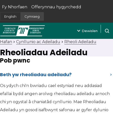
Fy Nhorfaen
Offerynnau hygyrchedd
(yn agor mewn tab newydd)
English
Cymraeg
Dewislen
Agor 
Hafan
Cynllunio ac Adeiladu
Rheoli Adeiladu
Rheoliadau Adeiladu
Pob pwnc
Beth yw rheoliadau adeiladu?
Os ydych chi'n bwriadu cael estyniad neu addasiad
efallai bydd angen arolwg rheoliadau adeiladu arnoch
chi yn ogystal â chaniatâd cynllunio. Mae Rheoliadau
Adeiladu yn gosod isafbwynt safonau ar gyfer dylunio