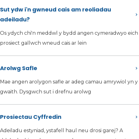
Sut ydw i'n gwneud cais am reoliadau
adeiladu?
Os ydych chi'n meddwl y bydd angen cymeradwyo eich
prosiect gallwch wneud cais ar lein
Arolwg Safle
Mae angen arolygon safle ar adeg camau amrywiol yn y
gwaith. Dysgwch sut i drefnu arolwg
Prosiectau Cyffredin
Adeiladu estyniad, ystafell haul neu drosi garej? A