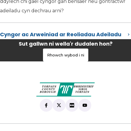
ddylech chi gael cyngor gan bensaer neu gontractwr
adeiladu cyn dechrau arni?
Cyngor ac Arweiniad ar Reoliadau Adeiladu
Sut gallwn ni wella'r dudalen hon?
Rhowch wybod i ni
Find us on Facebook
(yn agor mewn tab newydd)
Follow us on X
(yn agor mewn tab newydd)
View our Flickr
(yn agor mewn tab newyd
Subscribe to our Yo
(yn agor mewn tab 