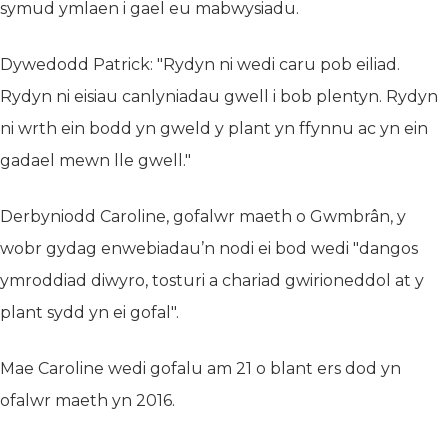
symud ymlaen i gael eu mabwysiadu.
Dywedodd Patrick: "Rydyn ni wedi caru pob eiliad.
Rydyn ni eisiau canlyniadau gwell i bob plentyn. Rydyn
ni wrth ein bodd yn gweld y plant yn ffynnu ac yn ein
gadael mewn lle gwell."
Derbyniodd Caroline, gofalwr maeth o Gwmbrân, y
wobr gydag enwebiadau’n nodi ei bod wedi "dangos
ymroddiad diwyro, tosturi a chariad gwirioneddol at y
plant sydd yn ei gofal".
Mae Caroline wedi gofalu am 21 o blant ers dod yn
ofalwr maeth yn 2016.