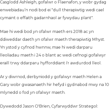
Casglodd Ashleigh, gofalwr o Flaenafon, y wobr gydag
enwebiadau’n nodi bod ei "dull therapiwtig wedi cael
cymaint o effaith gadarnhaol ar fywydau plant".
Mae hi wedi bod yn ofalwr maeth ers 2018 ac yn
ddiweddar daeth yn ofalwr maeth therapiwtig Mhyst.
Yn ystod y cyfnod hwnnw, mae hi wedi darparu
lleoliadau maeth i 24 o blant ac wedi cefnogi gofalwyr
eraill trwy ddarparu hyfforddiant i'r awdurdod lleol.
Ar y diwrnod, derbyniodd y gofalwyr maeth Helen a
Gary wobr gwasanaeth hir hefyd i gydnabod mwy na 10
mlynedd o fod yn ofalwyr maeth.
Dywedodd Jason O'Brien, Cyfarwyddwr Strategol: