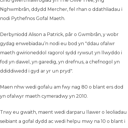
cinio gwerthfawrogiad yn The Olive Tree, yng
Nghwmbrân, ddydd Mercher, fel rhan o ddathliadau i
nodi Pythefnos Gofal Maeth.
Derbyniodd Alison a Patrick, pâr o Gwmbrân, y wobr
gydag enwebiadau’n nodi eu bod yn "ddau ofalwr
maeth gwirioneddol ragorol sydd rywsut yn llwyddo i
fod yn dawel, yn garedig, yn drefnus, a chefnogol yn
ddiddiwedd i gyd ar yr un pryd".
Maen nhw wedi gofalu am fwy nag 80 o blant ers dod
yn ofalwyr maeth cymeradwy yn 2010.
Trwy eu gwaith, maent wedi darparu llawer o leoliadau
seibiant a gofal dydd ac wedi helpu mwy na 10 o blant i