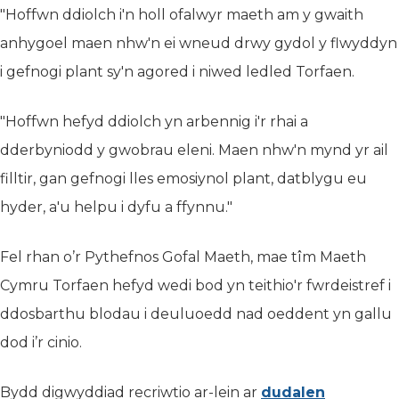
"Hoffwn ddiolch i'n holl ofalwyr maeth am y gwaith
anhygoel maen nhw'n ei wneud drwy gydol y flwyddyn
i gefnogi plant sy'n agored i niwed ledled Torfaen.
"Hoffwn hefyd ddiolch yn arbennig i'r rhai a
dderbyniodd y gwobrau eleni. Maen nhw'n mynd yr ail
filltir, gan gefnogi lles emosiynol plant, datblygu eu
hyder, a'u helpu i dyfu a ffynnu."
Fel rhan o’r Pythefnos Gofal Maeth, mae tîm Maeth
Cymru Torfaen hefyd wedi bod yn teithio'r fwrdeistref i
ddosbarthu blodau i deuluoedd nad oeddent yn gallu
dod i’r cinio.
Bydd digwyddiad recriwtio ar-lein ar
dudalen