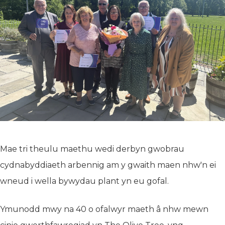
Mae tri theulu maethu wedi derbyn gwobrau
cydnabyddiaeth arbennig am y gwaith maen nhw'n ei
wneud i wella bywydau plant yn eu gofal.
Ymunodd mwy na 40 o ofalwyr maeth â nhw mewn