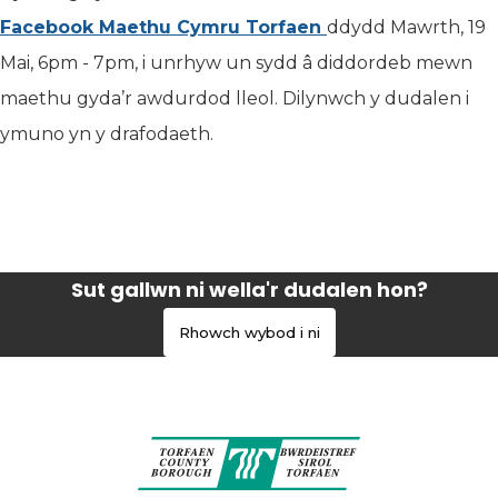
Facebook Maethu Cymru Torfaen
(yn agor mewn ta
ddydd Mawrth, 19
Mai, 6pm - 7pm, i unrhyw un sydd â diddordeb mewn
maethu gyda’r awdurdod lleol. Dilynwch y dudalen i
ymuno yn y drafodaeth.
Sut gallwn ni wella'r dudalen hon?
Rhowch wybod i ni