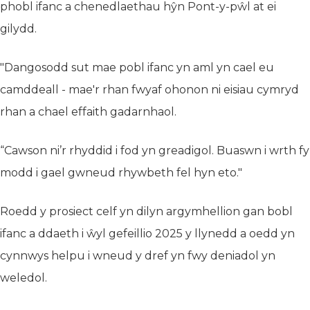
phobl ifanc a chenedlaethau hŷn Pont-y-pŵl at ei
gilydd.
"Dangosodd sut mae pobl ifanc yn aml yn cael eu
camddeall - mae'r rhan fwyaf ohonon ni eisiau cymryd
rhan a chael effaith gadarnhaol.
“Cawson ni’r rhyddid i fod yn greadigol. Buaswn i wrth fy
modd i gael gwneud rhywbeth fel hyn eto."
Roedd y prosiect celf yn dilyn argymhellion gan bobl
ifanc a ddaeth i ŵyl gefeillio 2025 y llynedd a oedd yn
cynnwys helpu i wneud y dref yn fwy deniadol yn
weledol.