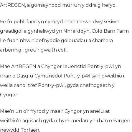
ArtREGEN, a gomisiynodd murlun y ddraig hefyd.
Fe fu pobl ifanc yn cymryd rhan mewn dwy sesiwn
greadigol a gynhaliwyd yn Nhrefddyn, Cold Barn Farm
lle fuon nhw’n defnyddio goleuadau a chamera
arbennig i greu'r gwaith celf.
Mae ArtREGEN a Chyngor Ieuenctid Pont-y-pŵl yn
rhan o Dasglu Cymunedol Pont-y-pŵl sy'n gweithio i
wella canol tref Pont-y-pŵl, gyda chefnogaeth y
Cyngor.
Mae’n un o’r ffyrdd y mae’r Cyngor yn anelu at
weithio’n agosach gyda chymunedau yn rhan o Fargen
newydd Torfaen.