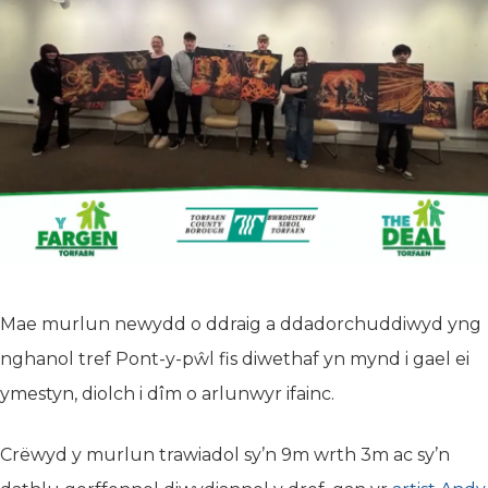
Mae murlun newydd o ddraig a ddadorchuddiwyd yng
nghanol tref Pont-y-pŵl fis diwethaf yn mynd i gael ei
ymestyn, diolch i dîm o arlunwyr ifainc.
Crëwyd y murlun trawiadol sy’n 9m wrth 3m ac sy’n