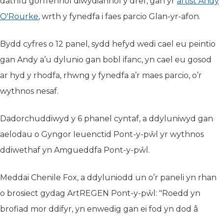
dathlu gorffennol diwydiannol y dref, gan yr
artist Andy
O'Rourke
(yn agor mewn tab newydd)
, wrth y fynedfa i faes parcio Glan-yr-afon.
Bydd cyfres o 12 panel, sydd hefyd wedi cael eu peintio
gan Andy a’u dylunio gan bobl ifanc, yn cael eu gosod
ar hyd y rhodfa, rhwng y fynedfa a’r maes parcio, o’r
wythnos nesaf.
Dadorchuddiwyd y 6 phanel cyntaf, a ddyluniwyd gan
aelodau o Gyngor Ieuenctid Pont-y-pŵl yr wythnos
ddiwethaf yn Amgueddfa Pont-y-pŵl.
Meddai Chenile Fox, a ddyluniodd un o’r paneli yn rhan
o brosiect gydag ArtREGEN Pont-y-pŵl: "Roedd yn
brofiad mor ddifyr, yn enwedig gan ei fod yn dod â