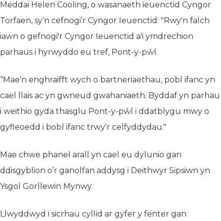
Meddai Helen Cooling, o wasanaeth ieuenctid Cyngor
Torfaen, sy’n cefnogi’r Cyngor Ieuenctid: "Rwy'n falch
iawn o gefnogi'r Cyngor Ieuenctid a'i ymdrechion
parhaus i hyrwyddo eu tref, Pont-y-pŵl.
“Mae'n enghraifft wych o bartneriaethau, pobl ifanc yn
cael llais ac yn gwneud gwahaniaeth. Byddaf yn parhau
i weithio gyda thasglu Pont-y-pŵl i ddatblygu mwy o
gyfleoedd i bobl ifanc trwy'r celfyddydau."
Mae chwe phanel arall yn cael eu dylunio gan
ddisgyblion o’r ganolfan addysg i Deithwyr Sipsiwn yn
Ysgol Gorllewin Mynwy.
Llwyddwyd i sicrhau cyllid ar gyfer y fenter gan