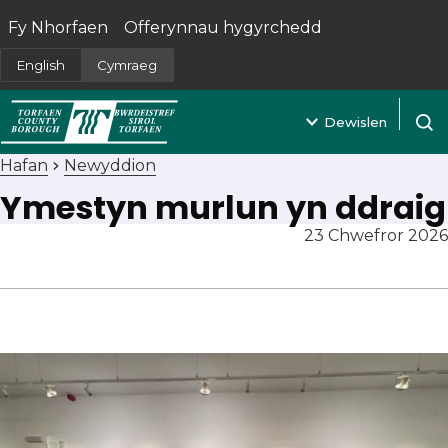
Fy Nhorfaen
Offerynnau hygyrchedd
(yn agor mewn tab newydd)
English
Cymraeg
Dewislen
Agor 
Hafan
Newyddion
Ymestyn murlun yn ddraig
23 Chwefror 2026