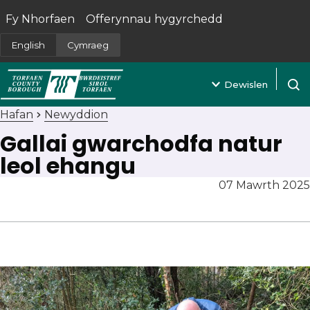
Fy Nhorfaen
Offerynnau hygyrchedd
(yn agor mewn tab newydd)
English
Cymraeg
Dewislen
Agor 
Hafan
Newyddion
Gallai gwarchodfa natur
leol ehangu
07 Mawrth 2025