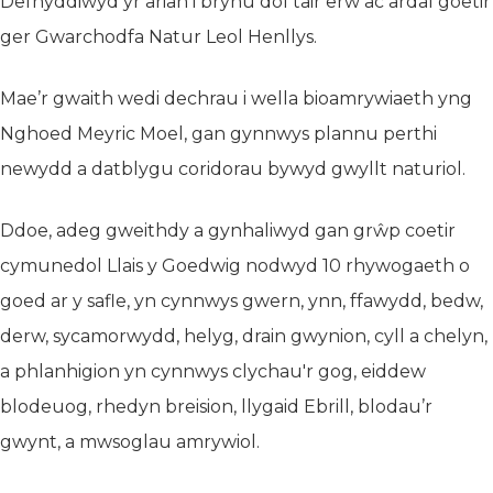
Defnyddiwyd yr arian i brynu dôl tair erw ac ardal goetir
ger Gwarchodfa Natur Leol Henllys.
Mae’r gwaith wedi dechrau i wella bioamrywiaeth yng
Nghoed Meyric Moel, gan gynnwys plannu perthi
newydd a datblygu coridorau bywyd gwyllt naturiol.
Ddoe, adeg gweithdy a gynhaliwyd gan grŵp coetir
cymunedol Llais y Goedwig nodwyd 10 rhywogaeth o
goed ar y safle, yn cynnwys gwern, ynn, ffawydd, bedw,
derw, sycamorwydd, helyg, drain gwynion, cyll a chelyn,
a phlanhigion yn cynnwys clychau'r gog, eiddew
blodeuog, rhedyn breision, llygaid Ebrill, blodau’r
gwynt, a mwsoglau amrywiol.