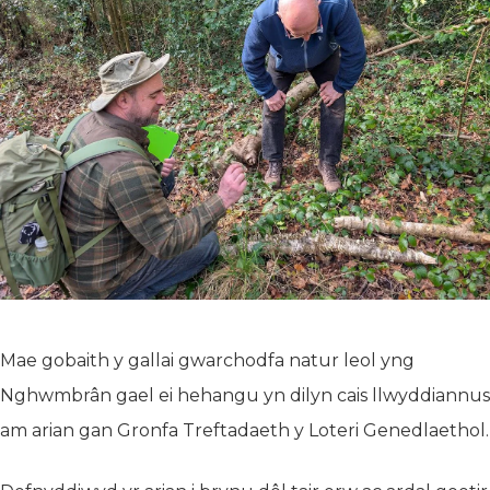
Mae gobaith y gallai gwarchodfa natur leol yng
Nghwmbrân gael ei hehangu yn dilyn cais llwyddiannus
am arian gan Gronfa Treftadaeth y Loteri Genedlaethol.