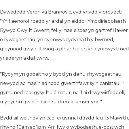
Dywedodd Veronika Brannovic, cydlynydd y prosiect:
"Yn flaenorol roedd yr ardal yn eiddo i Ymddiriedolaeth
Bywyd Gwyllt Gwent, felly mae eisoes yn gartref i lawer
o rywogaethau, yn cynnwys cydymaith y bwrned,
gloÿnnod gwyn cleisiog a phlanhigion yn cynnwys troed
yr aderyn a dail twrw.
"Rydym yn gobeithio y bydd yn denu rhywogaethau
newydd ac mae’n adnodd gwerthfawr sy’n caniatáu i’r
gymuned leol gysylltu â natur, naill ai drwy wirfoddoli,
mynychu gweithdai neu dreulio amser yno."
Bydd ail weithdy yn cael ei gynnal ddydd Iau 13 Mawrth,
rhwng 10am ac 1pm. Am fwy o wybodaeth, e-bostiwch