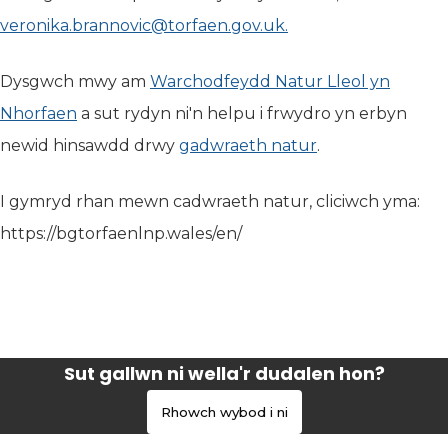
veronika.brannovic@torfaen.gov.uk.
Dysgwch mwy am
Warchodfeydd Natur Lleol yn
Nhorfaen
(yn agor mewn tab newydd)
a sut rydyn ni'n helpu i frwydro yn erbyn
newid hinsawdd drwy
gadwraeth natur
(yn agor mewn 
.
I gymryd rhan mewn cadwraeth natur, cliciwch yma:
https://bgtorfaenlnp.wales/en/
Sut gallwn ni wella'r dudalen hon?
Rhowch wybod i ni