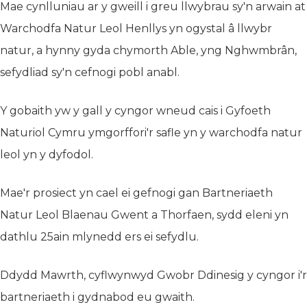
Mae cynlluniau ar y gweill i greu llwybrau sy'n arwain at
Warchodfa Natur Leol Henllys yn ogystal â llwybr
natur, a hynny gyda chymorth Able, yng Nghwmbrân,
sefydliad sy'n cefnogi pobl anabl.
Y gobaith yw y gall y cyngor wneud cais i Gyfoeth
Naturiol Cymru ymgorffori'r safle yn y warchodfa natur
leol yn y dyfodol.
Mae'r prosiect yn cael ei gefnogi gan Bartneriaeth
Natur Leol Blaenau Gwent a Thorfaen, sydd eleni yn
dathlu 25ain mlynedd ers ei sefydlu.
Ddydd Mawrth, cyflwynwyd Gwobr Ddinesig y cyngor i'r
bartneriaeth i gydnabod eu gwaith.