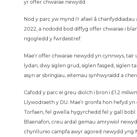
yr offer chwarae newydd.
Nod y parc yw mynd i'r afael â chanfyddiadau
2022, a nododd bod diffyg offer chwarae i bl
ngogledd y fwrdeistref.
Mae'r offer chwarae newydd yn cynnwys, tair
lydan, dwy siglen grud, siglen fasged, siglen 
asyn ar sbringiau, eitemau synhwyraidd a cherdd
Cafodd y parc ei greu diolch i bron i £1.2 miliw
Llywodraeth y DU. Mae’r gronfa hon hefyd yn 
Torfaen, fel gwella hygyrchedd fel y gall bob
Blaenafon, creu ardal gemau amrywiol newy
chynllunio campfa awyr agored newydd yng