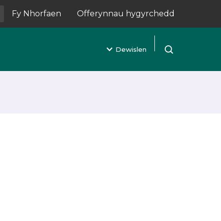
Fy Nhorfaen
Offerynnau hygyrchedd
(yn agor mewn tab newydd)
Dewislen
Agor chwilio