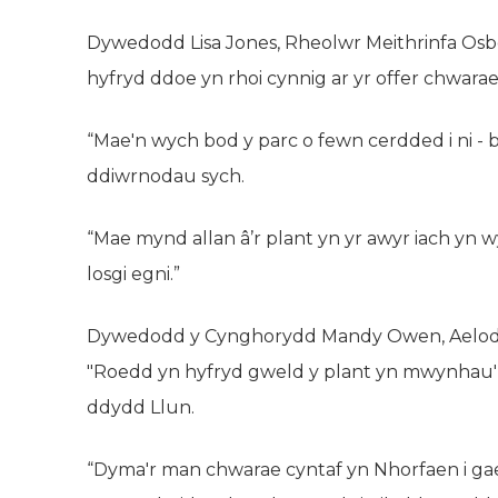
Dywedodd Lisa Jones, Rheolwr Meithrinfa Osb
hyfryd ddoe yn rhoi cynnig ar yr offer chwara
“Mae'n wych bod y parc o fewn cerdded i ni 
ddiwrnodau sych.
“Mae mynd allan â’r plant yn yr awyr iach yn w
losgi egni.”
Dywedodd y Cynghorydd Mandy Owen, Aelod 
"Roedd yn hyfryd gweld y plant yn mwynhau'r
ddydd Llun.
“Dyma'r man chwarae cyntaf yn Nhorfaen i gael