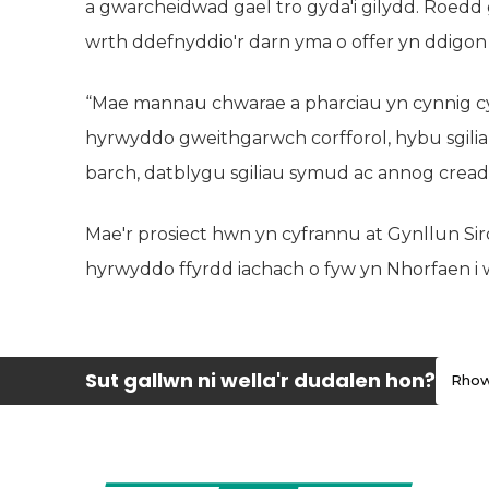
a gwarcheidwad gael tro gyda'i gilydd. Roed
wrth ddefnyddio'r darn yma o offer yn ddigon 
“Mae mannau chwarae a pharciau yn cynnig cym
hyrwyddo gweithgarwch corfforol, hybu sgili
barch, datblygu sgiliau symud ac annog cread
Mae'r prosiect hwn yn cyfrannu at Gynllun Sirol
hyrwyddo ffyrdd iachach o fyw yn Nhorfaen i we
Sut gallwn ni wella'r dudalen hon?
Rhow