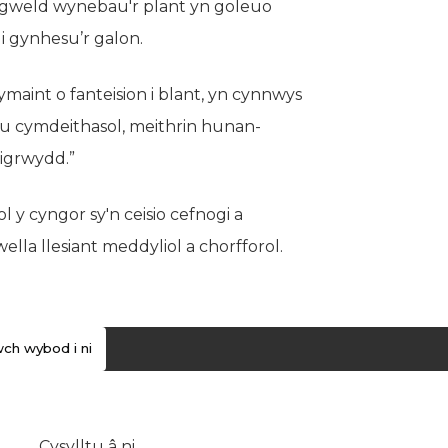
d gweld wynebau'r plant yn goleuo
i gynhesu’r galon.
aint o fanteision i blant, yn cynnwys
au cymdeithasol, meithrin hunan-
igrwydd.”
 y cyngor sy'n ceisio cefnogi a
lla llesiant meddyliol a chorfforol.
ch wybod i ni
Cysylltu â ni
(yn agor mewn tab newydd)