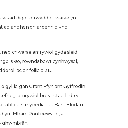
 asesiad digonolrwydd chwarae yn
ant ag anghenion arbennig yng
 uned chwarae amrywiol gyda sleid
tango, si-so, rowndabowt cynhwysol,
orol, ac anifeiliaid 3D.
n o gyllid gan Grant Ffyniant Gyffredin
cefnogi amrywiol brosiectau ledled
l anabl gael mynediad at Barc Blodau
dd ym Mharc Pontnewydd, a
 Nghwmbrân.