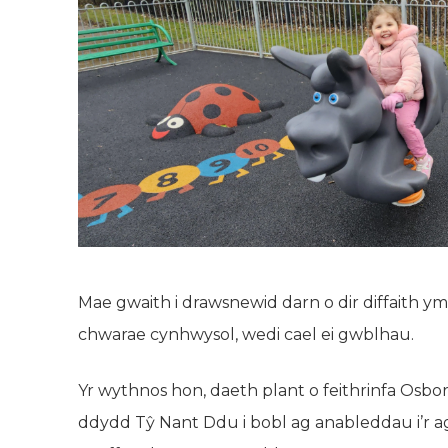
Mae gwaith i drawsnewid darn o dir diffaith 
chwarae cynhwysol, wedi cael ei gwblhau.
Yr wythnos hon, daeth plant o feithrinfa Osb
ddydd Tŷ Nant Ddu i bobl ag anableddau i’r agor