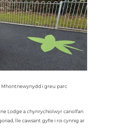
ym Mhontnewynydd i greu parc
orne Lodge a chynrychiolwyr canolfan
iad, lle cawsant gyfle i roi cynnig ar