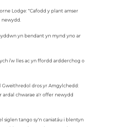
orne Lodge: "Cafodd y plant amser
e newydd.
- byddwn yn bendant yn mynd yno ar
ych i’w lles ac yn ffordd ardderchog o
Gweithredol dros yr Amgylchedd:
 ardal chwarae a'r offer newydd
 siglen tango sy'n caniatáu i blentyn