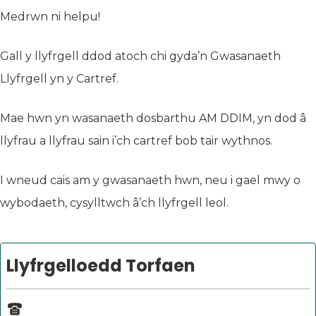
Medrwn ni helpu!
Gall y llyfrgell ddod atoch chi gyda’n Gwasanaeth
Llyfrgell yn y Cartref.
Mae hwn yn wasanaeth dosbarthu AM DDIM, yn dod â
llyfrau a llyfrau sain i’ch cartref bob tair wythnos.
I wneud cais am y gwasanaeth hwn, neu i gael mwy o
wybodaeth, cysylltwch â’ch llyfrgell leol.
Llyfrgelloedd Torfaen