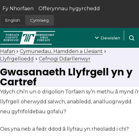
Fy Nhorfaen
Offerynnau hygyrchedd
(yn agor mewn tab newydd)
English
Cymraeg
Dewislen
Agor 
Hafan
Cymunedau, Hamdden a Llesiant
Llyfrgelloedd
Cefnogi Ddarllenwyr
Gwasanaeth Llyfrgell yn y
Cartref
Ydych chi’n un o drigolion Torfaen sy’n methu â mynd i’r
llyfrgell oherwydd salwch, anabledd, analluogrwydd
neu gyfrifoldebau gofalu?
Oes yna neb a fedr ddod â llyfrau yn rheolaidd i chi?