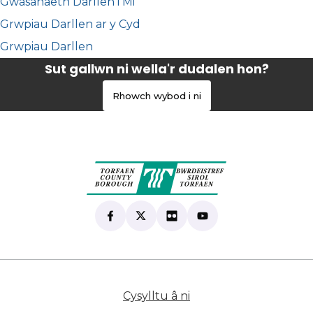
Gwasanaeth Darllen i Mi
Grwpiau Darllen ar y Cyd
Grwpiau Darllen
Sut gallwn ni wella'r dudalen hon?
Rhowch wybod i ni
Find us on Facebook
(yn agor mewn tab newydd)
Follow us on X
(yn agor mewn tab newydd)
View our Flickr
(yn agor mewn tab newyd
Subscribe to our Yo
(yn agor mewn tab 
Cysylltu â ni
(yn agor mewn tab n