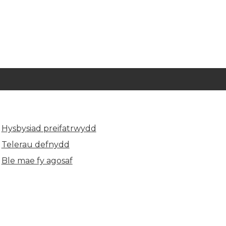
Hysbysiad preifatrwydd
Telerau defnydd
Ble mae fy agosaf
(yn agor mewn tab newydd)