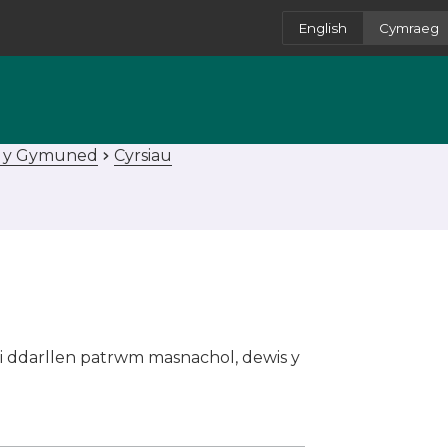
English
Cymraeg
n y Gymuned
Cyrsiau
 i ddarllen patrwm masnachol, dewis y