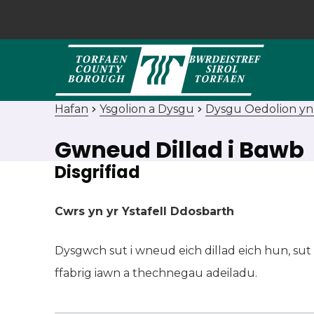
Hafan
Ysgolion a Dysgu
Dysgu Oedolion y
Gwneud Dillad i Bawb
Disgrifiad
Cwrs yn yr Ystafell Ddosbarth
Dysgwch sut i wneud eich dillad eich hun, sut
ffabrig iawn a thechnegau adeiladu.