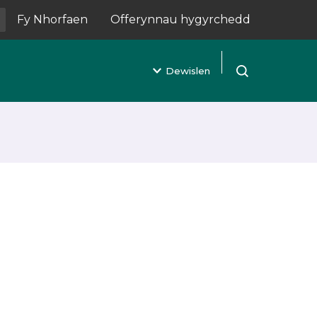
Fy Nhorfaen
Offerynnau hygyrchedd
(yn agor mewn tab newydd)
Dewislen
Agor chwilio