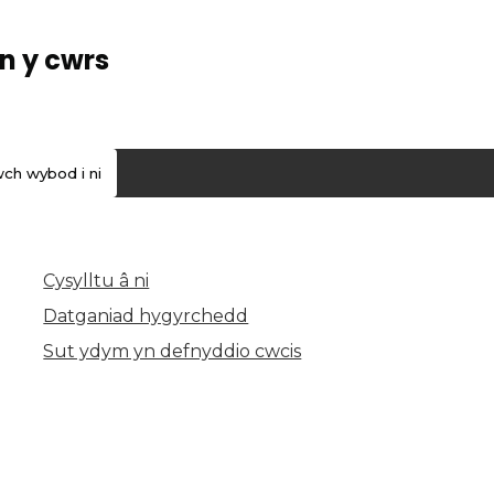
n y cwrs
ch wybod i ni
Cysylltu â ni
(yn agor mewn tab newydd)
Datganiad hygyrchedd
Sut ydym yn defnyddio cwcis